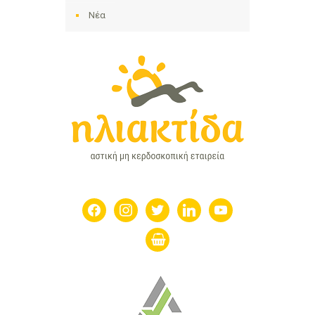
Νέα
facebook
instagram
twitter
linkedin
youtube
shopping-
basket