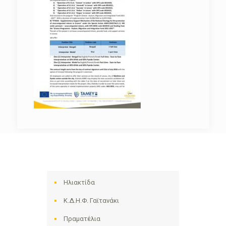
Ηλιακτίδα
Κ.Δ.Η.Φ. Γαϊτανάκι
Πραματέλια