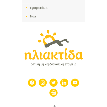
Πραματέλια
Νέα
facebook
instagram
twitter
linkedin
youtube
shopping-
basket