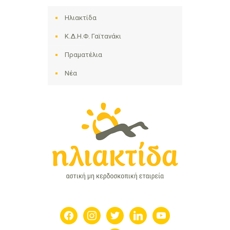
Ηλιακτίδα
Κ.Δ.Η.Φ. Γαϊτανάκι
Πραματέλια
Νέα
facebook
instagram
twitter
linkedin
youtube