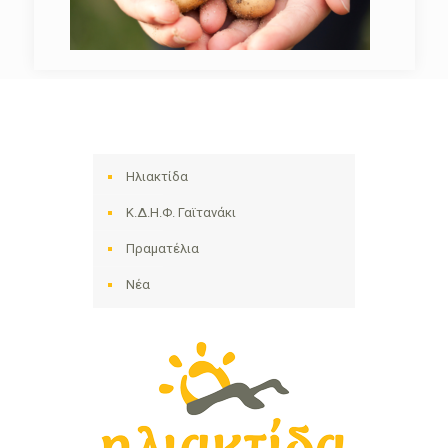
Ηλιακτίδα
Κ.Δ.Η.Φ. Γαϊτανάκι
Πραματέλια
Νέα