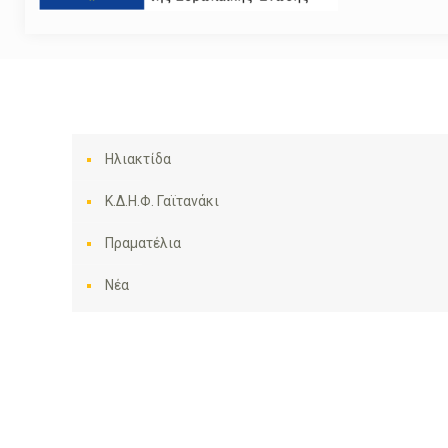
Ηλιακτίδα
Κ.Δ.Η.Φ. Γαϊτανάκι
Πραματέλια
Νέα