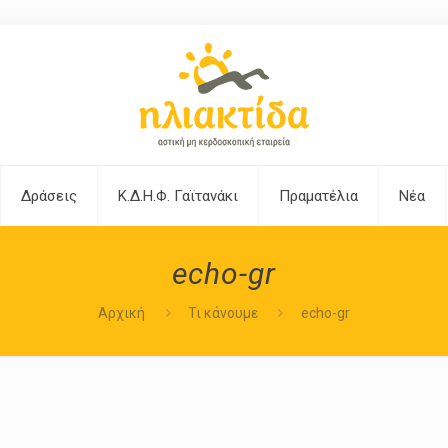
Δράσεις
Κ.Δ.Η.Φ. Γαϊτανάκι
Πραματέλια
Νέα
echo-gr
Αρχική
Τι κάνουμε
echo-gr