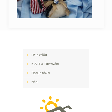
Ηλιακτίδα
Κ.Δ.Η.Φ. Γαϊτανάκι
Πραματέλια
Νέα