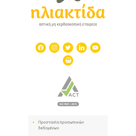
facebook
instagram
twitter
linkedin
youtube
shopping-
basket
Προστασία προσωπικών
δεδομένων