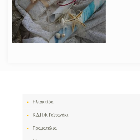
Ηλιακτίδα
Κ.Δ.Η.Φ. Γαϊτανάκι
Πραματέλια