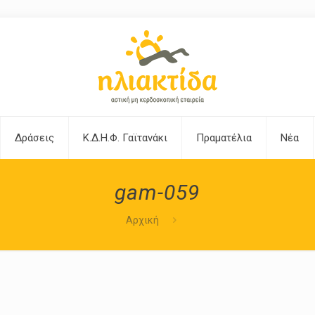
Δράσεις
Κ.Δ.Η.Φ. Γαϊτανάκι
Πραματέλια
Νέα
gam-059
Αρχική