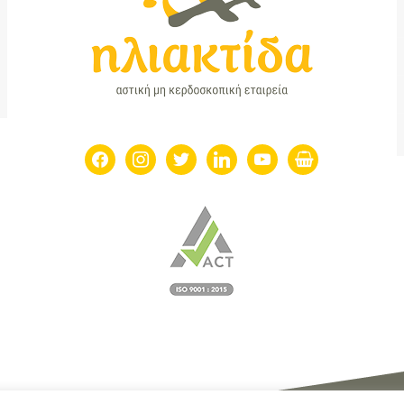
facebook
instagram
twitter
linkedin
youtube
shopping-
basket