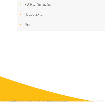
Κ.Δ.Η.Φ. Γαϊτανάκι
Πραματέλια
Νέα
Ηλιακτίδα ΑΜΚΕ © 2024 - All Right Reserved