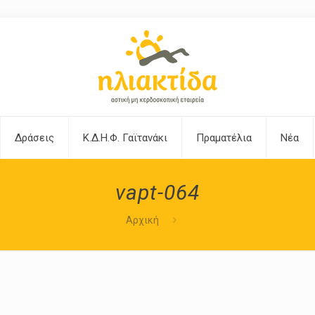
Δράσεις
Κ.Δ.Η.Φ. Γαϊτανάκι
Πραματέλια
Νέα
vapt-064
Αρχική