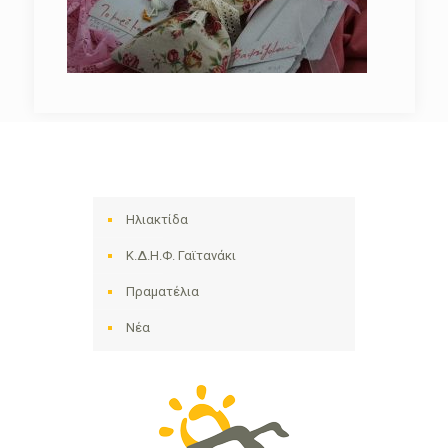
Ηλιακτίδα
Κ.Δ.Η.Φ. Γαϊτανάκι
Πραματέλια
Νέα