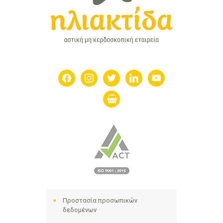
facebook
instagram
twitter
linkedin
youtube
shopping-
basket
Προστασία προσωπικών
δεδομένων