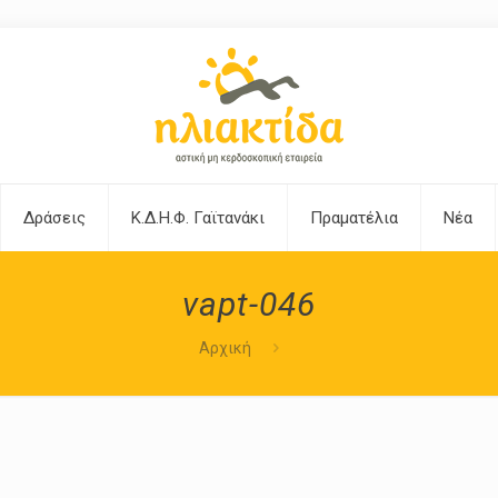
Δράσεις
Κ.Δ.Η.Φ. Γαϊτανάκι
Πραματέλια
Νέα
vapt-046
Αρχική