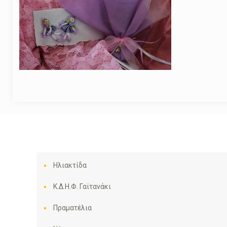
Ηλιακτίδα
Κ.Δ.Η.Φ. Γαϊτανάκι
Πραματέλια