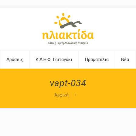
Δράσεις
Κ.Δ.Η.Φ. Γαϊτανάκι
Πραματέλια
Νέα
vapt-034
Αρχική