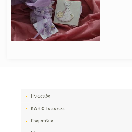
Ηλιακτίδα
Κ.Δ.Η.Φ. Γαϊτανάκι
Πραματέλια