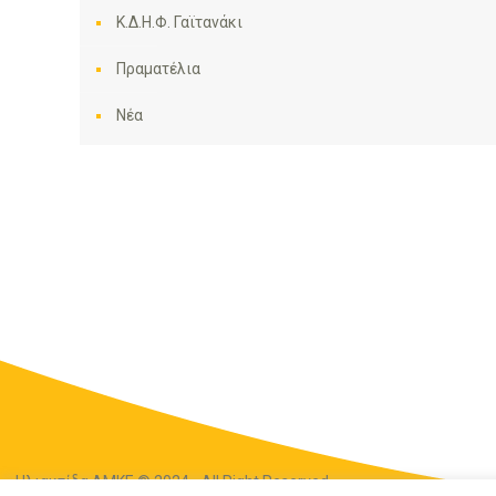
Κ.Δ.Η.Φ. Γαϊτανάκι
Πραματέλια
Νέα
Ηλιακτίδα ΑΜΚΕ © 2024 - All Right Reserved