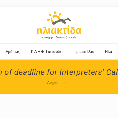
Δράσεις
Κ.Δ.Η.Φ. Γαϊτανάκι
Πραματέλια
Νέα
n of deadline for Interpreters’ Ca
Αρχική