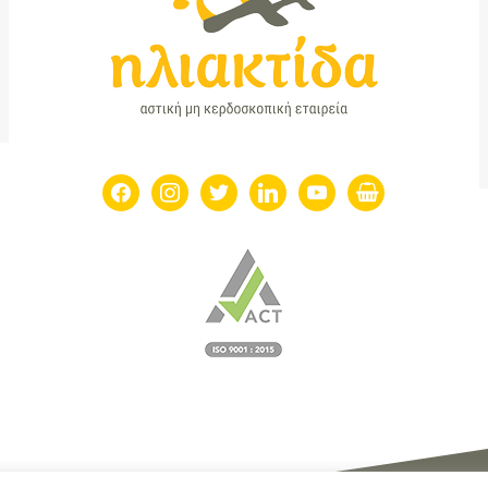
facebook
instagram
twitter
linkedin
youtube
shopping-
basket