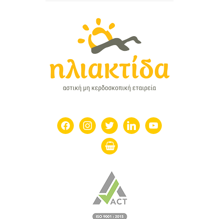
facebook
instagram
twitter
linkedin
youtube
shopping-
basket