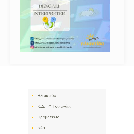
Ηλιακτίδα
Κ.Δ.Η.Φ. Γαϊτανάκι
Πραματέλια
Νέα