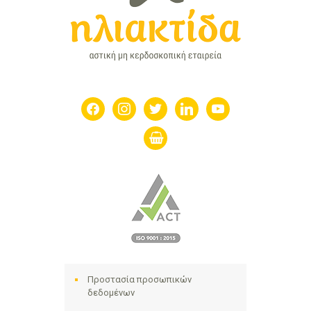
facebook
instagram
twitter
linkedin
youtube
shopping-
basket
Προστασία προσωπικών
δεδομένων