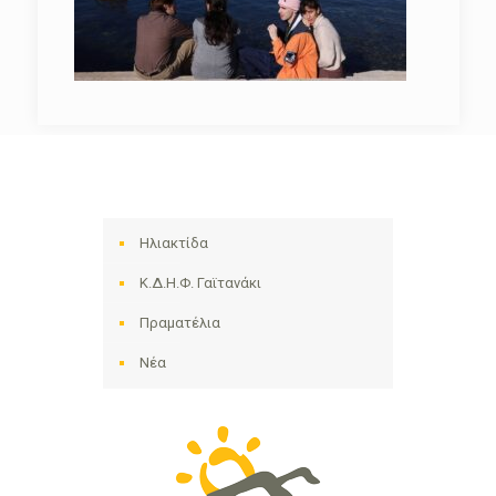
Ηλιακτίδα
Κ.Δ.Η.Φ. Γαϊτανάκι
Πραματέλια
Νέα