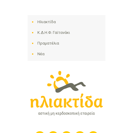
Ηλιακτίδα
Κ.Δ.Η.Φ. Γαϊτανάκι
Πραματέλια
Νέα