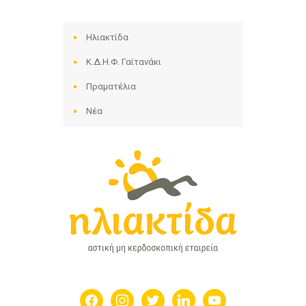
Ηλιακτίδα
Κ.Δ.Η.Φ. Γαϊτανάκι
Πραματέλια
Νέα
facebook
instagram
twitter
linkedin
youtube