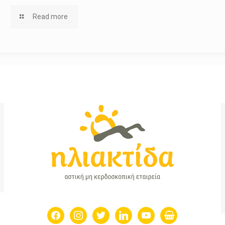
Read more
facebook
instagram
twitter
linkedin
youtube
shopping-