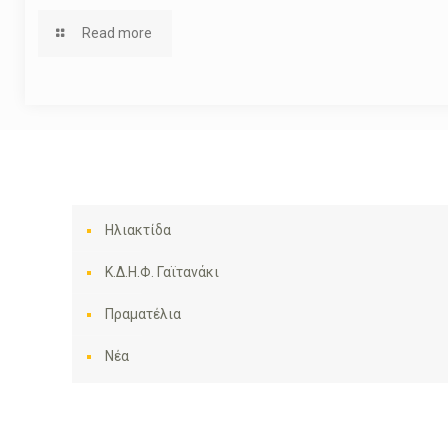
Read more
Ηλιακτίδα
Κ.Δ.Η.Φ. Γαϊτανάκι
Πραματέλια
Νέα