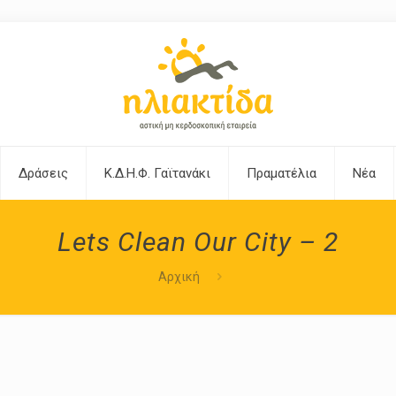
Δράσεις
Κ.Δ.Η.Φ. Γαϊτανάκι
Πραματέλια
Νέα
Lets Clean Our City – 2
Αρχική