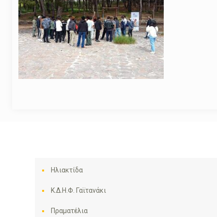
Ηλιακτίδα
Κ.Δ.Η.Φ. Γαϊτανάκι
Πραματέλια