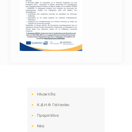
Ηλιακτίδα
Κ.Δ.Η.Φ. Γαϊτανάκι
Πραματέλια
Νέα