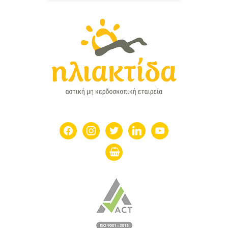
facebook
instagram
twitter
linkedin
youtube
shopping-
basket