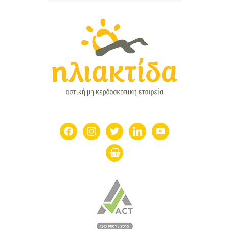
facebook
instagram
twitter
linkedin
youtube
shopping-
basket