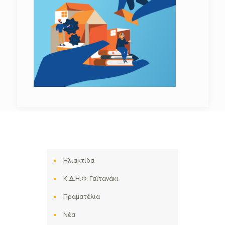
Ηλιακτίδα
Κ.Δ.Η.Φ. Γαϊτανάκι
Πραματέλια
Νέα