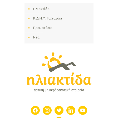
Ηλιακτίδα
Κ.Δ.Η.Φ. Γαϊτανάκι
Πραματέλια
Νέα
facebook
instagram
twitter
linkedin
youtube