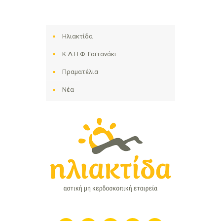
Ηλιακτίδα
Κ.Δ.Η.Φ. Γαϊτανάκι
Πραματέλια
Νέα