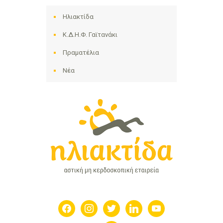
Ηλιακτίδα
Κ.Δ.Η.Φ. Γαϊτανάκι
Πραματέλια
Νέα
facebook
instagram
twitter
linkedin
youtube