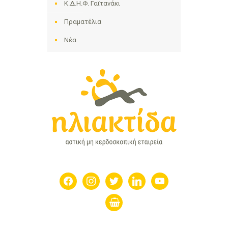
Κ.Δ.Η.Φ. Γαϊτανάκι
Πραματέλια
Νέα
facebook
instagram
twitter
linkedin
youtube
shopping-
basket