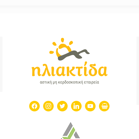
facebook
instagram
twitter
linkedin
youtube
shopping-
basket