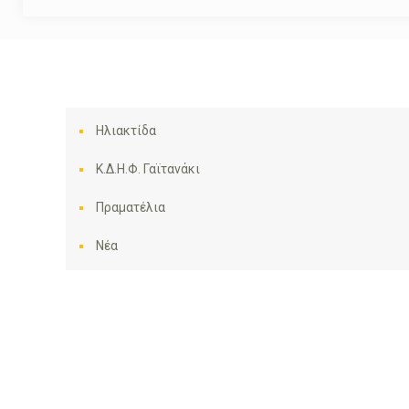
Ηλιακτίδα
Κ.Δ.Η.Φ. Γαϊτανάκι
Πραματέλια
Νέα