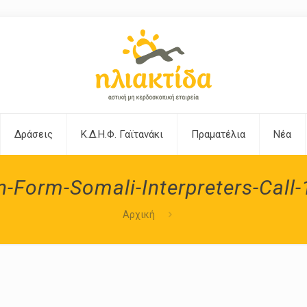
Δράσεις
Κ.Δ.Η.Φ. Γαϊτανάκι
Πραματέλια
Νέα
n-Form-Somali-Interpreters-Call
Αρχική