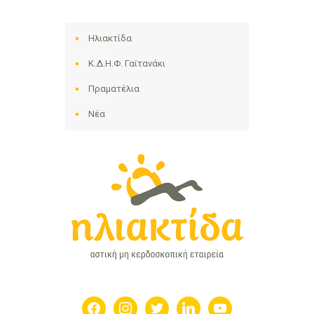
Ηλιακτίδα
Κ.Δ.Η.Φ. Γαϊτανάκι
Πραματέλια
Νέα
facebook
instagram
twitter
linkedin
youtube