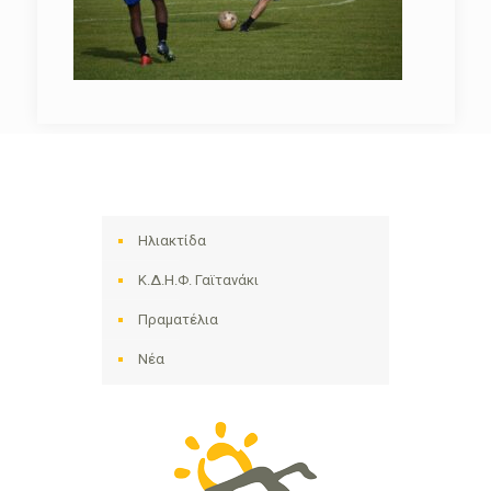
Ηλιακτίδα
Κ.Δ.Η.Φ. Γαϊτανάκι
Πραματέλια
Νέα