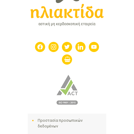
facebook
instagram
twitter
linkedin
youtube
shopping-
basket
Προστασία προσωπικών
δεδομένων