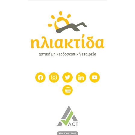
facebook
instagram
twitter
linkedin
youtube
shopping-
basket