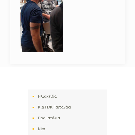
Ηλιακτίδα
Κ.Δ.Η.Φ. Γαϊτανάκι
Πραματέλια
Νέα