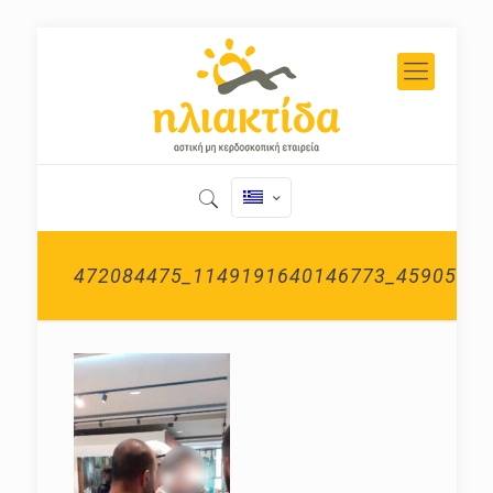
472084475_1149191640146773_45905830