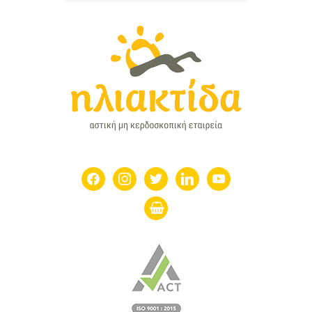
facebook
instagram
twitter
linkedin
youtube
shopping-
basket