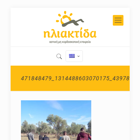
471848479_1314488603070175_43978040