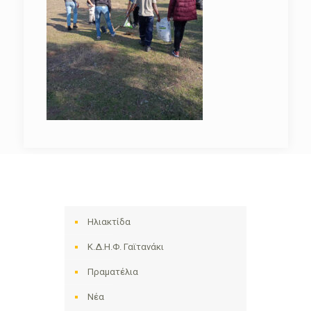
Ηλιακτίδα
Κ.Δ.Η.Φ. Γαϊτανάκι
Πραματέλια
Νέα