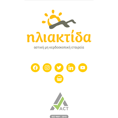
facebook
instagram
twitter
linkedin
youtube
shopping-
basket