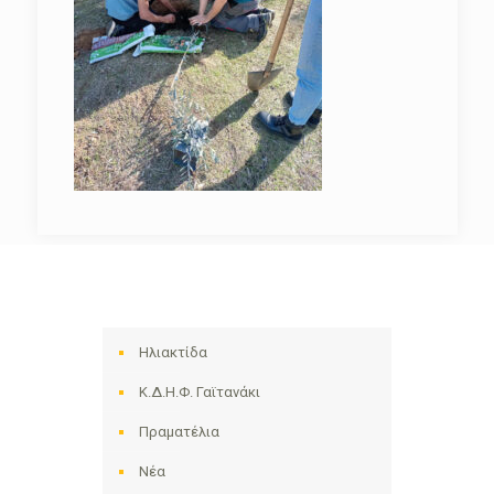
Ηλιακτίδα
Κ.Δ.Η.Φ. Γαϊτανάκι
Πραματέλια
Νέα