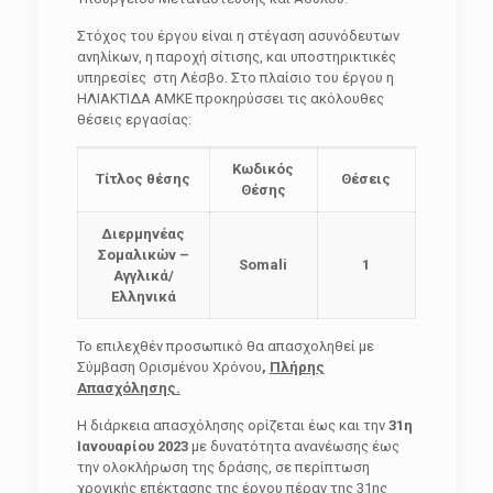
Στόχος του έργου είναι η στέγαση ασυνόδευτων
ανηλίκων, η παροχή σίτισης, και υποστηρικτικές
υπηρεσίες στη Λέσβο. Στο πλαίσιο του έργου η
ΗΛΙΑΚΤΙΔΑ ΑΜΚΕ προκηρύσσει τις ακόλουθες
θέσεις εργασίας:
Κωδικός
Τίτλος θέσης
Θέσεις
Θέσης
Διερμηνέας
Σομαλικών –
Somali
1
Αγγλικά/
Ελληνικά
Το επιλεχθέν προσωπικό θα απασχοληθεί με
Σύμβαση Ορισμένου Χρόνου
,
Πλήρης
Απασχόλησης.
Η διάρκεια απασχόλησης ορίζεται έως και την
31η
Ιανουαρίου 2023
με δυνατότητα ανανέωσης έως
την ολοκλήρωση της δράσης, σε περίπτωση
χρονικής επέκτασης της έργου πέραν της 31ης