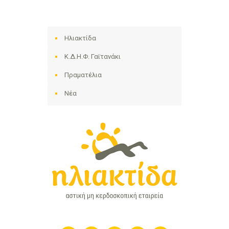
Ηλιακτίδα
Κ.Δ.Η.Φ. Γαϊτανάκι
Πραματέλια
Νέα