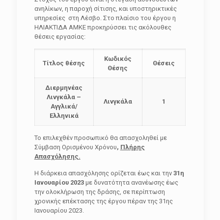
ανηλίκων, η παροχή σίτισης, και υποστηρικτικές
υπηρεσίες στη Λέσβο. Στο πλαίσιο του έργου η
ΗΛΙΑΚΤΙΔΑ ΑΜΚΕ προκηρύσσει τις ακόλουθες
θέσεις εργασίας:
Κωδικός
Τίτλος θέσης
Θέσεις
Θέσης
Διερμηνέας
Λινγκάλα –
Λινγκάλα
1
Αγγλικά/
Ελληνικά
Το επιλεχθέν προσωπικό θα απασχοληθεί με
Σύμβαση Ορισμένου Χρόνου
,
Πλήρης
Απασχόλησης.
Η διάρκεια απασχόλησης ορίζεται έως και την
31η
Ιανουαρίου 2023
με δυνατότητα ανανέωσης έως
την ολοκλήρωση της δράσης, σε περίπτωση
χρονικής επέκτασης της έργου πέραν της 31ης
Ιανουαρίου 2023.