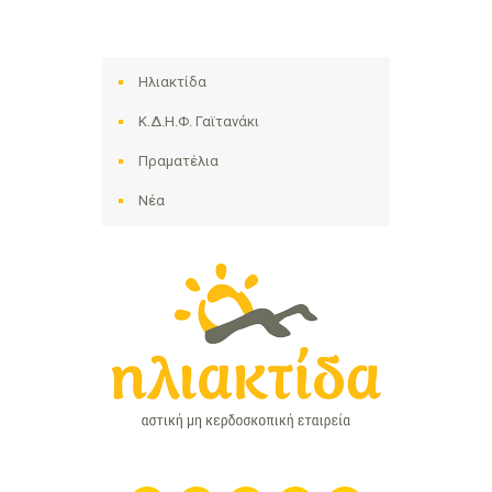
Ηλιακτίδα
Κ.Δ.Η.Φ. Γαϊτανάκι
Πραματέλια
Νέα