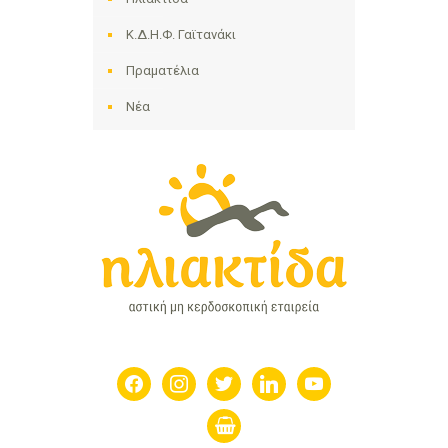
Κ.Δ.Η.Φ. Γαϊτανάκι
Πραματέλια
Νέα
facebook
instagram
twitter
linkedin
youtube
shopping-
basket