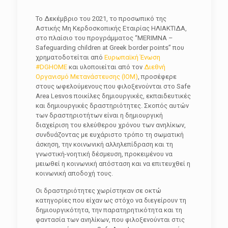
Το Δεκέμβριο του 2021, το προσωπικό της
Αστικής Μη Κερδοσκοπικής Εταιρίας ΗΛΙΑΚΤΙΔΑ,
στο πλαίσιο του προγράμματος “ΜΕRΙΜΝΑ –
Safeguarding children at Greek border points” που
χρηματοδοτείται από
Ευρωπαϊκή Ένωση
#DGHOME
και υλοποιείται από τον
Διεθνή
Οργανισμό Μετανάστευσης (IOM)
, προσέφερε
στους ωφελούμενους που φιλοξενούνται στο Safe
Area Lesvos ποικίλες δημιουργικές, εκπαιδευτικές
και δημιουργικές δραστηριότητες. Σκοπός αυτών
των δραστηριοτήτων είναι η δημιουργική
διαχείριση του ελεύθερου χρόνου των ανηλίκων,
συνδυάζοντας με ευχάριστο τρόπο τη σωματική
άσκηση, την κοινωνική αλληλεπίδραση και τη
γνωστική-νοητική δέσμευση, προκειμένου να
μειωθεί η κοινωνική απόσταση και να επιτευχθεί η
κοινωνική αποδοχή τους.
Οι δραστηριότητες χωρίστηκαν σε οκτώ
κατηγορίες που είχαν ως στόχο να διεγείρουν τη
δημιουργικότητα, την παρατηρητικότητα και τη
φαντασία των ανηλίκων, που φιλοξενούνται στις