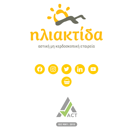
facebook
instagram
twitter
linkedin
youtube
shopping-
basket