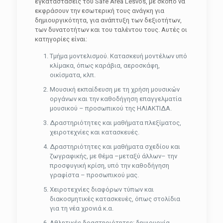
εγκαταστάσεις του Safe Area Lesvos, με σκοπό να
εκφράσουν την εσωτερική τους ανάγκη για
δημιουργικότητα, για ανάπτυξη των δεξιοτήτων,
των δυνατοτήτων και του ταλέντου τους. Αυτές οι
κατηγορίες είναι:
Τμήμα μοντελισμού. Κατασκευή μοντέλων υπό
κλίμακα, όπως καράβια, αεροσκάφη,
οικίσματα, κλπ.
Μουσική εκπαίδευση με τη χρήση μουσικών
οργάνων και την καθοδήγηση επαγγελματία
μουσικού – προσωπικού της ΗΛΙΑΚΤΙΔΑ.
Δραστηριότητες και μαθήματα πλεξίματος,
χειροτεχνίες και κατασκευές.
Δραστηριότητες και μαθήματα σχεδίου και
ζωγραφικής, με θέμα –μεταξύ άλλων– την
προσφυγική κρίση, υπό την καθοδήγηση
γραφίστα – προσωπικού μας.
Χειροτεχνίες διαφόρων τύπων και
διακοσμητικές κατασκευές, όπως στολίδια
για τη νέα χρονιά κ.α.
Αθλητικές δραστηριότητες: δημιουργία