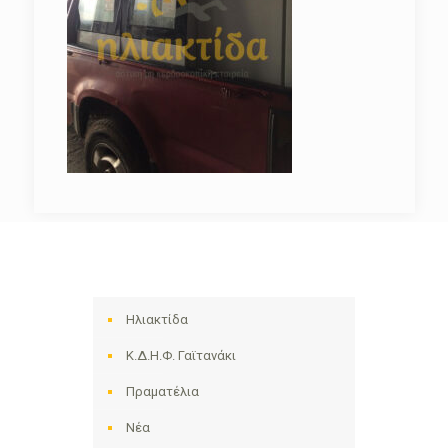
Ηλιακτίδα
Κ.Δ.Η.Φ. Γαϊτανάκι
Πραματέλια
Νέα