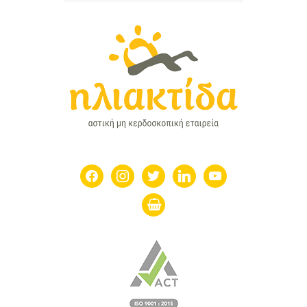
facebook
instagram
twitter
linkedin
youtube
shopping-
basket