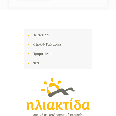
Ηλιακτίδα
Κ.Δ.Η.Φ. Γαϊτανάκι
Πραματέλια
Νέα