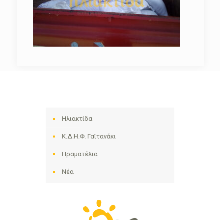
Ηλιακτίδα
Κ.Δ.Η.Φ. Γαϊτανάκι
Πραματέλια
Νέα