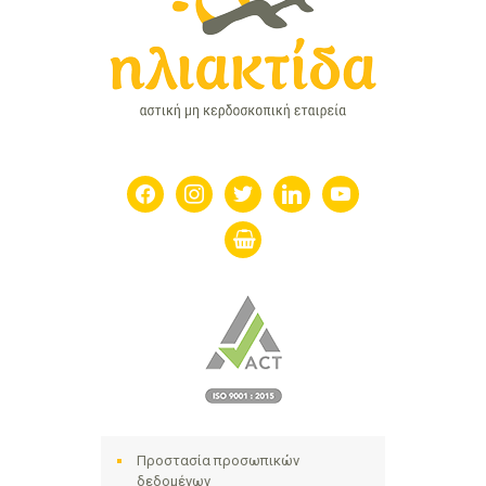
facebook
instagram
twitter
linkedin
youtube
shopping-
basket
Προστασία προσωπικών
δεδομένων