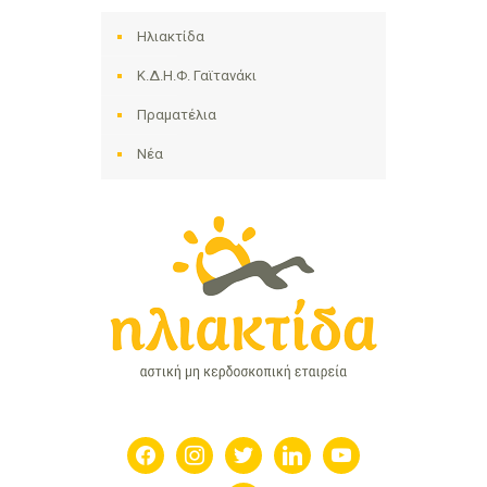
Ηλιακτίδα
Κ.Δ.Η.Φ. Γαϊτανάκι
Πραματέλια
Νέα
facebook
instagram
twitter
linkedin
youtube