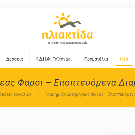
Δράσεις
Κ.Δ.Η.Φ. Γαϊτανάκι
Πραματέλια
Νέα
έας Φαρσί – Εποπτευόμενα Δια
Θέσεις εργασίας
Προκήρυξη Διερμηνέας Φαρσί – Εποπτευόμενα