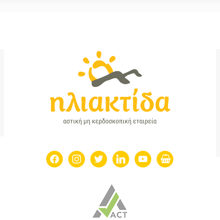
facebook
instagram
twitter
linkedin
youtube
shopping-
basket