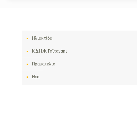
Ηλιακτίδα
Κ.Δ.Η.Φ. Γαϊτανάκι
Πραματέλια
Νέα