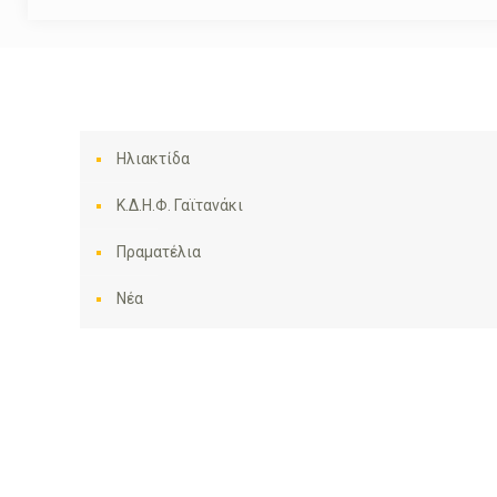
Ηλιακτίδα
Κ.Δ.Η.Φ. Γαϊτανάκι
Πραματέλια
Νέα