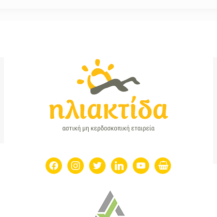
facebook
instagram
twitter
linkedin
youtube
shopping-
basket