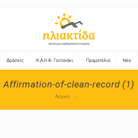
Δράσεις
Κ.Δ.Η.Φ. Γαϊτανάκι
Πραματέλια
Νέα
Affirmation-of-clean-record (1)
Αρχική