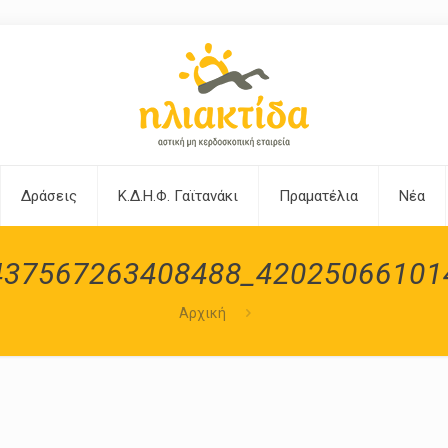
Δράσεις
Κ.Δ.Η.Φ. Γαϊτανάκι
Πραματέλια
Νέα
437567263408488_42025066101
Αρχική