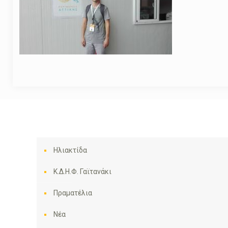
Ηλιακτίδα
Κ.Δ.Η.Φ. Γαϊτανάκι
Πραματέλια
Νέα