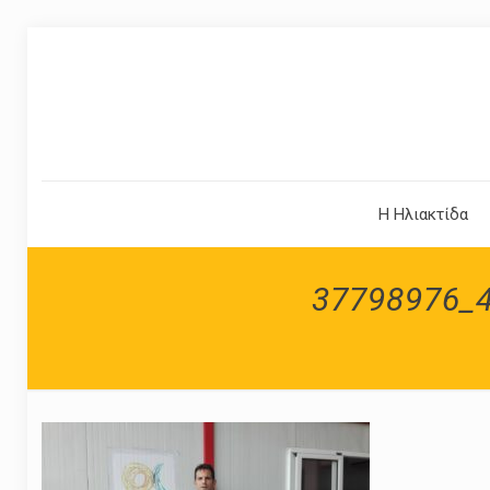
Η Ηλιακτίδα
37798976_