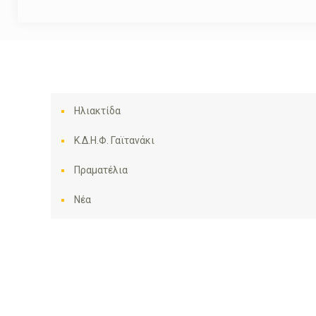
Ηλιακτίδα
Κ.Δ.Η.Φ. Γαϊτανάκι
Πραματέλια
Νέα