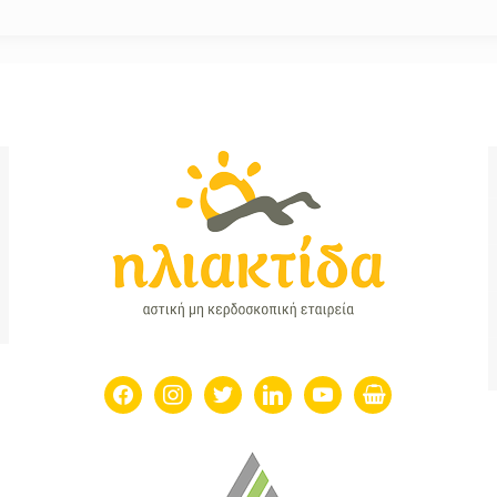
facebook
instagram
twitter
linkedin
youtube
shopping-
basket