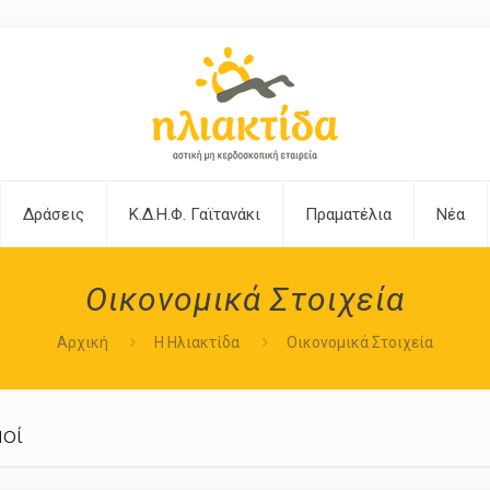
Δράσεις
Κ.Δ.Η.Φ. Γαϊτανάκι
Πραματέλια
Νέα
Οικονομικά Στοιχεία
Αρχική
Η Ηλιακτίδα
Οικονομικά Στοιχεία
μοί