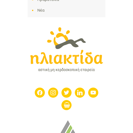
Νέα
facebook
instagram
twitter
linkedin
youtube
shopping-
basket