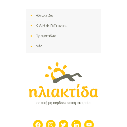
Ηλιακτίδα
Κ.Δ.Η.Φ. Γαϊτανάκι
Πραματέλια
Νέα
facebook
instagram
twitter
linkedin
youtube