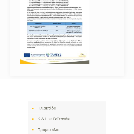
Ηλιακτίδα
Κ.Δ.Η.Φ. Γαϊτανάκι
Πραματέλια