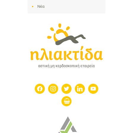
Νέα
facebook
instagram
twitter
linkedin
youtube
shopping-
basket