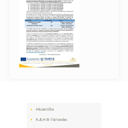
Ηλιακτίδα
Κ.Δ.Η.Φ. Γαϊτανάκι