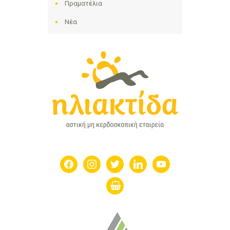
Πραματέλια
Νέα
facebook
instagram
twitter
linkedin
youtube
shopping-
basket