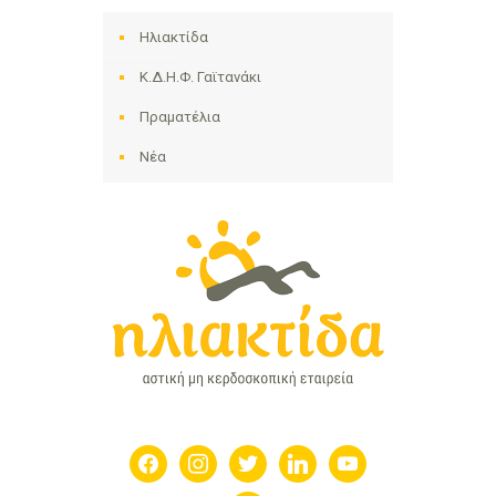
Ηλιακτίδα
Κ.Δ.Η.Φ. Γαϊτανάκι
Πραματέλια
Νέα
facebook
instagram
twitter
linkedin
youtube