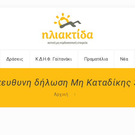
Δράσεις
Κ.Δ.Η.Φ. Γαϊτανάκι
Πραματέλια
Νέα
πευθυνη δήλωση Μη Καταδίκης 
Αρχική