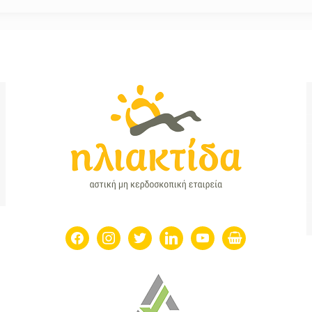
facebook
instagram
twitter
linkedin
youtube
shopping-
basket