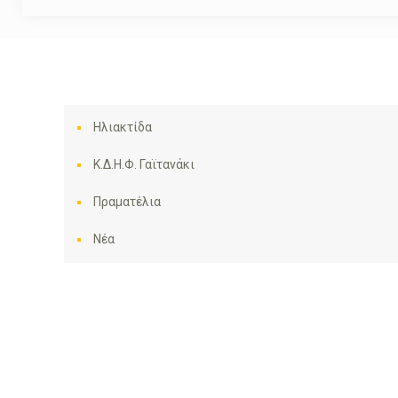
Ηλιακτίδα
Κ.Δ.Η.Φ. Γαϊτανάκι
Πραματέλια
Νέα