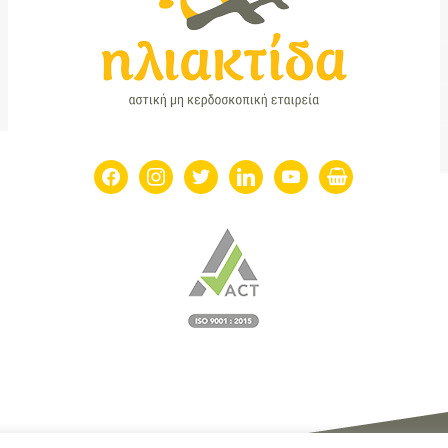
facebook
instagram
twitter
linkedin
youtube
shopping-
basket