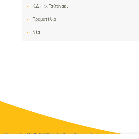
Κ.Δ.Η.Φ. Γαϊτανάκι
Πραματέλια
Νέα
Ηλιακτίδα ΑΜΚΕ © 2024 - All Right Reserved