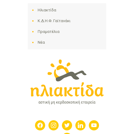
Ηλιακτίδα
Κ.Δ.Η.Φ. Γαϊτανάκι
Πραματέλια
Νέα
facebook
instagram
twitter
linkedin
youtube